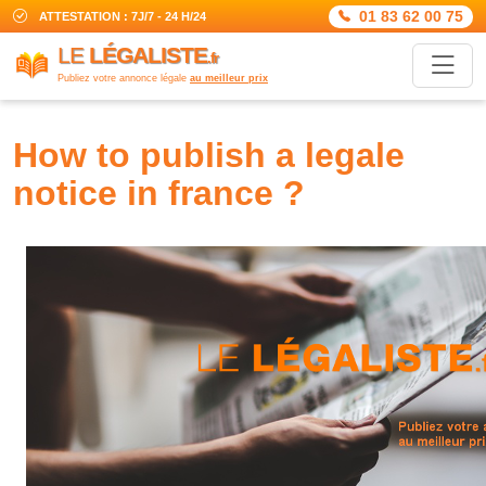
01 83 62 00 75
ATTESTATION : 7J/7 - 24 H/24
LE
LÉGALISTE
.fr
Publiez votre annonce légale
au meilleur prix
how to publish a legale
notice in france ?