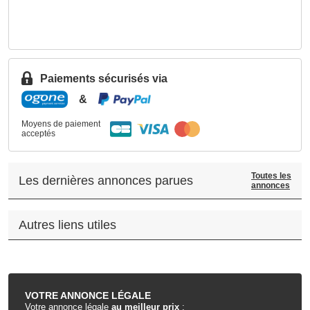
Paiements sécurisés via
&
Moyens de paiement
acceptés
Toutes les
Les dernières annonces parues
annonces
Autres liens utiles
.
VOTRE
ANNONCE LÉGALE
Votre annonce légale
au meilleur prix
: