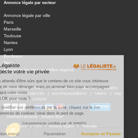
Annonce légale par secteur
Annonce légale par ville
Paris
Marseille
Toulouse
Nantes
Lyon
Bordeaux
Nice
Le Légaliste
Annonces légales nouvelles régions
respecte votre vie privée
On a attendu d'être sûrs que le contenu de ce site vous intéresse
avant de vous déranger, mais on aimerait bien vous accompagner
MON ANNONCE LEGALE
LÉGISLATION
ANNONCES PUBLIÉES
pendant votre visite...
JOURNAUX HABILITÉS
NOS ENGAGEMENTS
TARIFS
FAQ
C'est OK pour vous ?
CONTACT
LEXIQUE
Pour modifier vos préférences par la suite, cliquez sur le lien
'Préférences de cookies' situé dans le pied de page.
Paiement sécurisé - Solution BNP
Consentements certifiés par
LeLegaliste.fr
CGV
Mentions légales
S’identifier
Non merci
Paramétrer
Accepter et Fermer