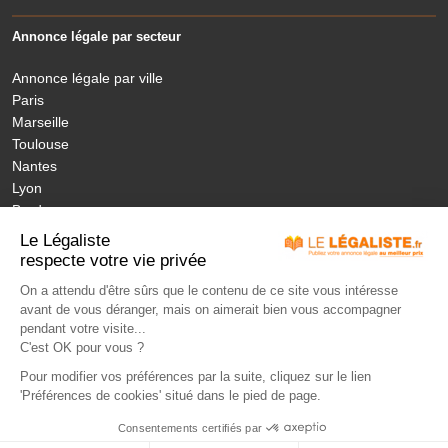
Annonce légale par secteur
Annonce légale par ville
Paris
Marseille
Toulouse
Nantes
Lyon
Bordeaux
Nice
Le Légaliste
Annonces légales nouvelles régions
respecte votre vie privée
On a attendu d'être sûrs que le contenu de ce site vous intéresse
avant de vous déranger, mais on aimerait bien vous accompagner
MON ANNONCE LEGALE
LÉGISLATION
ANNONCES PUBLIÉES
pendant votre visite...
JOURNAUX HABILITÉS
NOS ENGAGEMENTS
TARIFS
FAQ
C'est OK pour vous ?
CONTACT
LEXIQUE
Pour modifier vos préférences par la suite, cliquez sur le lien
'Préférences de cookies' situé dans le pied de page.
Paiement sécurisé - Solution BNP
Consentements certifiés par
LeLegaliste.fr
CGV
Mentions légales
S’identifier