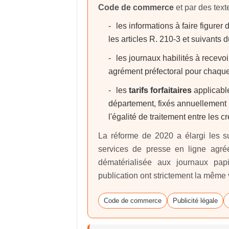
Code de commerce
et par des text
les informations à faire figurer
les articles R. 210-3 et suivant
les journaux habilités à recevo
agrément préfectoral pour chaqu
les
tarifs forfaitaires
applicable
département, fixés annuellement p
l'égalité de traitement entre les c
La réforme de 2020 a élargi les su
services de presse en ligne agréé
dématérialisée aux journaux pap
publication ont strictement la même 
Code de commerce
Publicité légale