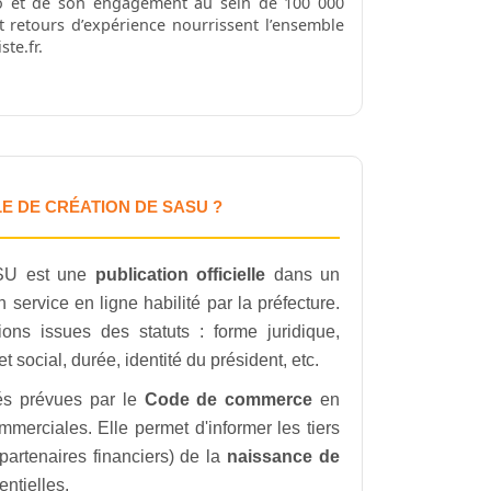
o et de son engagement au sein de 100 000
t retours d’expérience nourrissent l’ensemble
te.fr.
E DE CRÉATION DE SASU ?
ASU est une
publication officielle
dans un
service en ligne habilité par la préfecture.
ions issues des statuts : forme juridique,
t social, durée, identité du président, etc.
ités prévues par le
Code de commerce
en
mmerciales. Elle permet d'informer les tiers
 partenaires financiers) de la
naissance de
entielles.