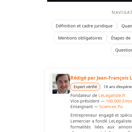
NAVIGA
Définition et cadre juridique
Quand
Mentions obligatoires
Étapes de 
Questio
Rédigé par
Jean-François 
Expert vérifié
18 ans d’expéri
Fondateur de
LeLegaliste.fr
Vice-président —
100 000 Entr
Enseignant —
Sciences Po
Entrepreneur engagé et spécial
Lemercier a fondé LeLegaliste.
formalités liées aux anno