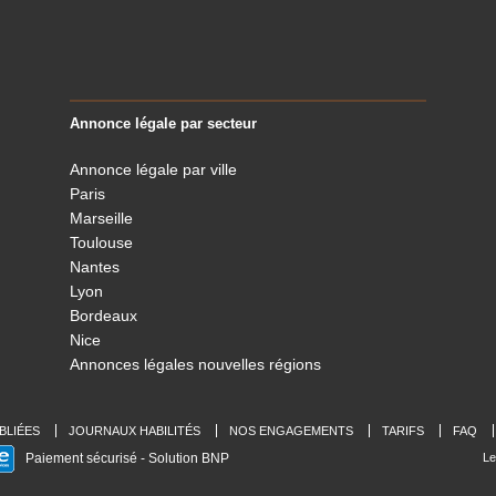
Annonce légale par secteur
Annonce légale par ville
Paris
Marseille
Toulouse
Nantes
Lyon
Bordeaux
Nice
Annonces légales nouvelles régions
BLIÉES
JOURNAUX HABILITÉS
NOS ENGAGEMENTS
TARIFS
FAQ
Paiement sécurisé - Solution BNP
Le
ialité, en garantissant la conformité avec les réglementations. Personnalisez vos 