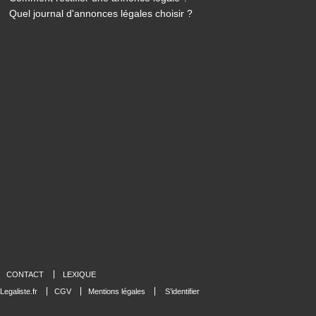
Quel journal d'annonces légales choisir ?
CONTACT
LEXIQUE
Legaliste.fr
CGV
Mentions légales
S’identifier
préférences pour contrôler la manière dont vos informations sont manipulées.