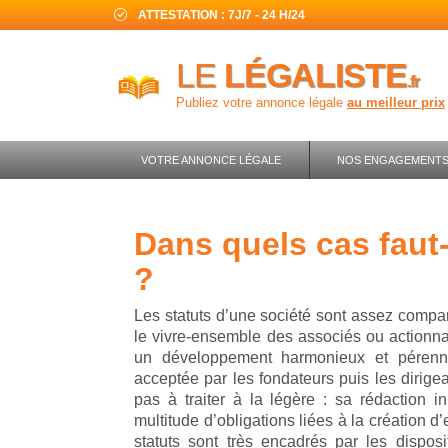
ATTESTATION : 7J/7 - 24 H/24
LE
LÉGALISTE
.fr
Publiez votre annonce légale
au meilleur prix
VOTRE ANNONCE LÉGALE
NOS ENGAGEMENT
dans quels cas faut-il modifier les statuts
?
Les statuts d’une société sont assez compara
le vivre-ensemble des associés ou actionnai
un développement harmonieux et pérenne 
acceptée par les fondateurs puis les dirige
pas à traiter à la légère : sa rédaction in
multitude d’obligations liées à la création d’
statuts sont très encadrés par les disposi