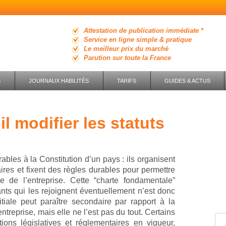
Attestation de publication immédiate *
Service en ligne simple & pratique
Le meilleur prix du marché
Parution sur toute la France
S
JOURNAUX HABILITÉS
TARIFS
GUIDES & ACTUS
bles à la Constitution d’un pays : ils organisent
res et fixent des règles durables pour permettre
de l’entreprise. Cette “charte fondamentale”
ants qui les rejoignent éventuellement n’est donc
itiale peut paraître secondaire par rapport à la
entreprise, mais elle ne l’est pas du tout. Certains
tions législatives et réglementaires en vigueur,