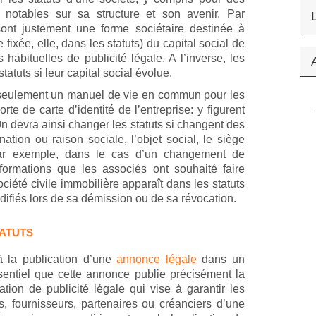
notables sur sa structure et son avenir. Par
sont justement une forme sociétaire destinée à
fixée, elle, dans les statuts) du capital social de
 habituelles de publicité légale. A l’inverse, les
statuts si leur capital social évolue.
s seulement un manuel de vie en commun pour les
te de carte d’identité de l’entreprise: y figurent
 On devra ainsi changer les statuts si changent des
tion ou raison sociale, l’objet social, le siège
 par exemple, dans le cas d’un changement de
formations que les associés ont souhaité faire
société civile immobilière apparaît dans les statuts
modifiés lors de sa démission ou de sa révocation.
TATUTS
 la publication d’une
annonce légale
dans un
ssentiel que cette annonce publie précisément la
tion de publicité légale qui vise à garantir les
és, fournisseurs, partenaires ou créanciers d’une