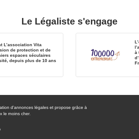
Le Légaliste s'engage
L’
nt L’association Vita
l
sion de protection et de
à 
iers espaces séculaires
d
sité, depuis plus de 10 ans
F
cation d'annonces légales et propose grâce à
x le moins cher.
s