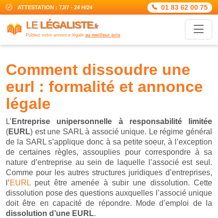
01 83 62 00 75
ATTESTATION : 7J/7 - 24 H/24
LE
LÉGALISTE
.fr
Publiez votre annonce légale
au meilleur prix
comment dissoudre une
eurl : formalité et annonce
légale
L’
Entreprise unipersonnelle à responsabilité limitée
(
EURL
) est une SARL à associé unique. Le régime général
de la SARL s’applique donc à sa petite soeur, à l’exception
de certaines règles, assouplies pour correspondre à sa
nature d’entreprise au sein de laquelle l’associé est seul.
Comme pour les autres structures juridiques d’entreprises,
l’
EURL
peut être amenée à subir une dissolution. Cette
dissolution pose des questions auxquelles l’associé unique
doit être en capacité de répondre. Mode d’emploi de la
dissolution d’une EURL
.