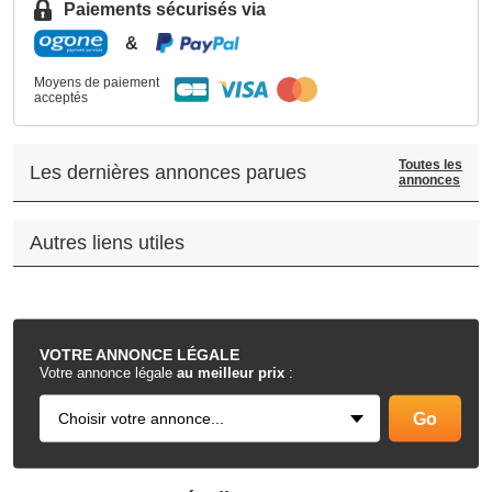
Paiements sécurisés via
&
Moyens de paiement
acceptés
Toutes les
Les dernières annonces parues
annonces
Autres liens utiles
.
VOTRE
ANNONCE LÉGALE
Votre annonce légale
au meilleur prix
: