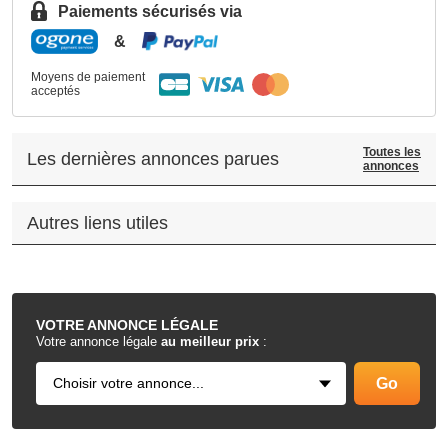
Paiements sécurisés via
&
Moyens de paiement
acceptés
Toutes les
Les dernières annonces parues
annonces
Autres liens utiles
.
VOTRE
ANNONCE LÉGALE
Votre annonce légale
au meilleur prix
: