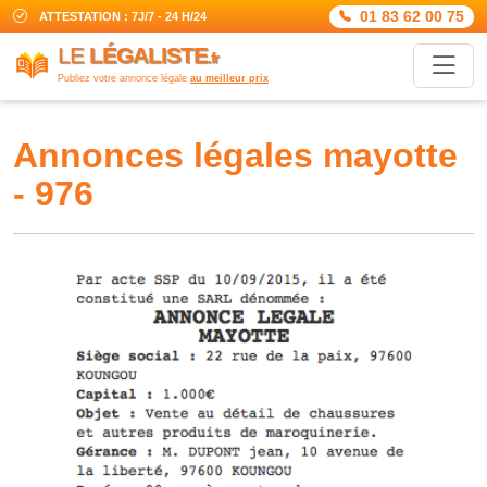
01 83 62 00 75
ATTESTATION : 7J/7 - 24 H/24
LE
LÉGALISTE
.fr
Publiez votre annonce légale
au meilleur prix
annonces légales mayotte
- 976