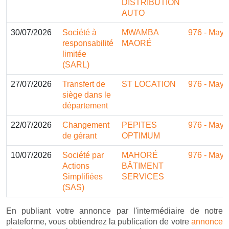
DISTRIBUTION
AUTO
30/07/2026
Société à
MWAMBA
976 - Mayo
responsabilité
MAORÉ
limitée
(SARL)
27/07/2026
Transfert de
ST LOCATION
976 - Mayo
siège dans le
département
22/07/2026
Changement
PEPITES
976 - Mayo
de gérant
OPTIMUM
10/07/2026
Société par
MAHORÉ
976 - Mayo
Actions
BÂTIMENT
Simplifiées
SERVICES
(SAS)
En publiant votre annonce par l'intermédiaire de notre
plateforme, vous obtiendrez la publication de votre
annonce