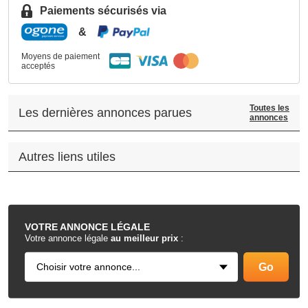
Paiements sécurisés via
&
Moyens de paiement
acceptés
Toutes les
Les dernières annonces parues
annonces
Autres liens utiles
.
VOTRE
ANNONCE LÉGALE
Votre annonce légale
au meilleur prix
: