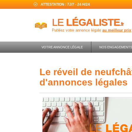
ATTESTATION : 7J/7 - 24 H/24
LE
LÉGALISTE
.fr
Publiez votre annonce légale
au meilleur prix
VOTRE ANNONCE LÉGALE
NOS ENGAGEMENT
le réveil de neufchâtel : journal
d'annonces légales