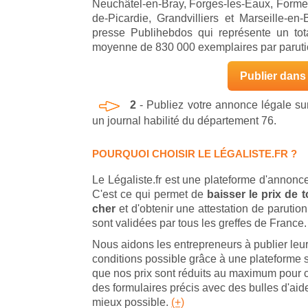
Neuchâtel-en-Bray, Forges-les-Eaux, Forme
de-Picardie, Grandvilliers et Marseille-e
presse Publihebdos qui représente un tota
moyenne de 830 000 exemplaires par paruti
Publier dans 
2
- Publiez votre annonce légale s
un journal habilité du département 76.
POURQUOI CHOISIR LE LÉGALISTE.FR ?
Le Légaliste.fr est une plateforme d'annonce
C'est ce qui permet de
baisser le prix de
cher
et d'obtenir une attestation de parut
sont validées par tous les greffes de France.
Nous aidons les entrepreneurs à publier leu
conditions possible grâce à une plateforme s
que nos prix sont réduits au maximum pour 
des formulaires précis avec des bulles d'ai
mieux possible.
(+)