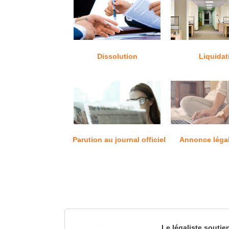
Dissolution
Liquidat
Parution au journal officiel
Annonce léga
Le légaliste soutie