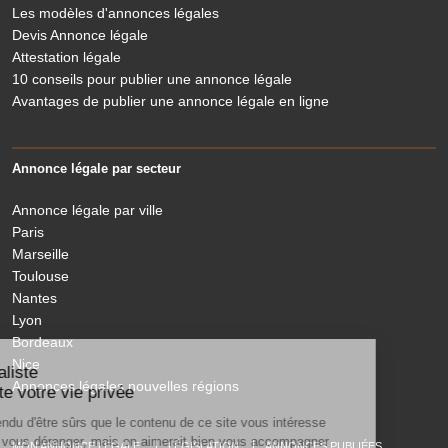
Les modèles d'annonces légales
Devis Annonce légale
Attestation légale
10 conseils pour publier une annonce légale
Avantages de publier une annonce légale en ligne
Annonce légale par secteur
Annonce légale par ville
Paris
Marseille
Toulouse
Nantes
Lyon
Bordeaux
Nice
Le Légaliste
Annonces légales nouvelles régions
respecte votre vie privée
On a attendu d'être sûrs que le contenu de ce site vous intéresse
avant de vous déranger, mais on aimerait bien vous accompagner
MON ANNONCE LEGALE
LÉGISLATION
ANNONCES PUBLIÉES