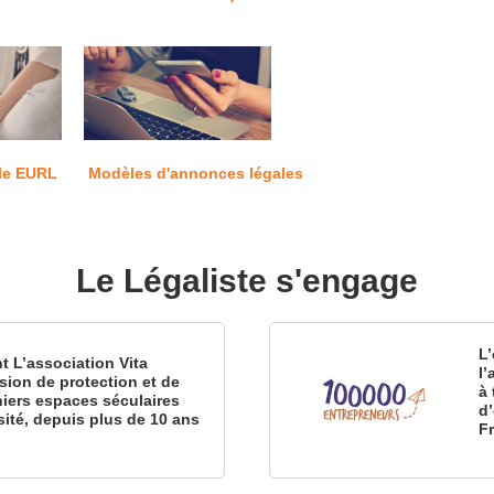
le EURL
Modèles d'annonces légales
Le Légaliste s'engage
L’
nt L’association Vita
l
sion de protection et de
à 
iers espaces séculaires
d
sité, depuis plus de 10 ans
F