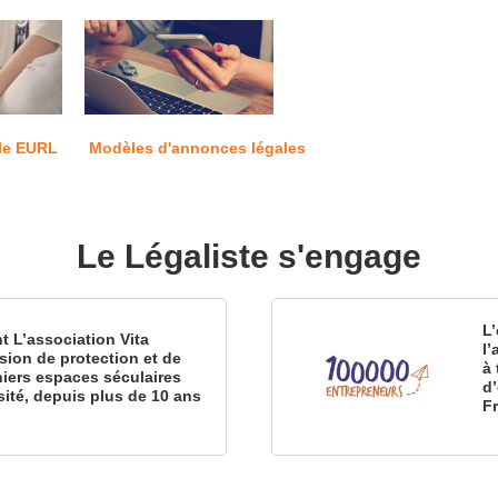
le EURL
Modèles d'annonces légales
Le Légaliste s'engage
L’
nt L’association Vita
l
sion de protection et de
à 
iers espaces séculaires
d
sité, depuis plus de 10 ans
F