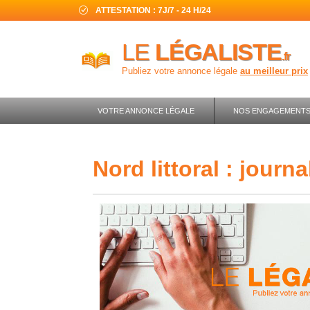
ATTESTATION : 7J/7 - 24 H/24
LE
LÉGALISTE
.fr
Publiez votre annonce légale
au meilleur prix
VOTRE ANNONCE LÉGALE
NOS ENGAGEMENT
nord littoral : jour