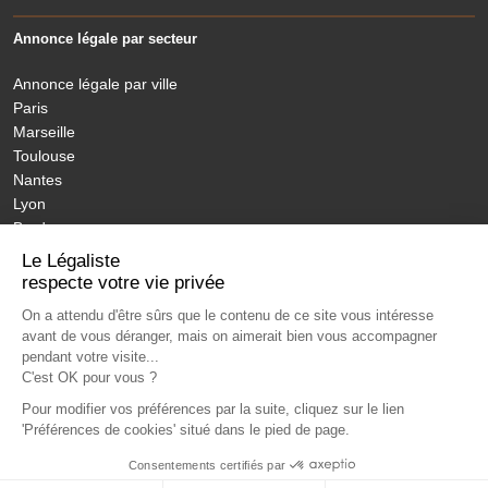
Annonce légale par secteur
Annonce légale par ville
Paris
Marseille
Toulouse
Nantes
Lyon
Bordeaux
Nice
Le Légaliste
Annonces légales nouvelles régions
respecte votre vie privée
On a attendu d'être sûrs que le contenu de ce site vous intéresse
avant de vous déranger, mais on aimerait bien vous accompagner
MON ANNONCE LEGALE
LÉGISLATION
ANNONCES PUBLIÉES
pendant votre visite...
JOURNAUX HABILITÉS
NOS ENGAGEMENTS
TARIFS
FAQ
C'est OK pour vous ?
CONTACT
LEXIQUE
Pour modifier vos préférences par la suite, cliquez sur le lien
'Préférences de cookies' situé dans le pied de page.
Paiement sécurisé - Solution BNP
Consentements certifiés par
LeLegaliste.fr
CGV
Mentions légales
S’identifier