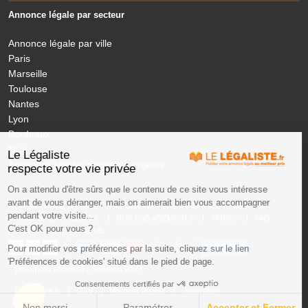
Annonce légale par secteur
Annonce légale par ville
Paris
Marseille
Toulouse
Nantes
Lyon
Bordeaux
Nice
Le Légaliste
Annonces légales nouvelles régions
respecte votre vie privée
On a attendu d'être sûrs que le contenu de ce site vous intéresse
avant de vous déranger, mais on aimerait bien vous accompagner
MON ANNONCE LEGALE
LÉGISLATION
ANNONCES PUBLIÉES
pendant votre visite...
JOURNAUX HABILITÉS
NOS ENGAGEMENTS
TARIFS
FAQ
C'est OK pour vous ?
CONTACT
LEXIQUE
Pour modifier vos préférences par la suite, cliquez sur le lien
'Préférences de cookies' situé dans le pied de page.
Paiement sécurisé - Solution BNP
Consentements certifiés par
LeLegaliste.fr
CGV
Mentions légales
S’identifier
Non merci
Paramétrer
Accepter et Fermer