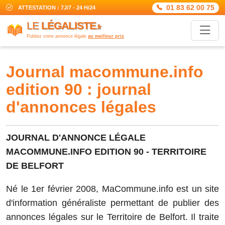
01 83 62 00 75
ATTESTATION : 7J/7 - 24 H/24
LE
LÉGALISTE
.fr
Publiez votre annonce légale
au meilleur prix
journal macommune.info
edition 90 : journal
d'annonces légales
JOURNAL D'ANNONCE LÉGALE
MACOMMUNE.INFO EDITION 90 - TERRITOIRE
DE BELFORT
Né le 1er février 2008, MaCommune.info est un site
d'information généraliste permettant de publier des
annonces légales sur le Territoire de Belfort. Il traite