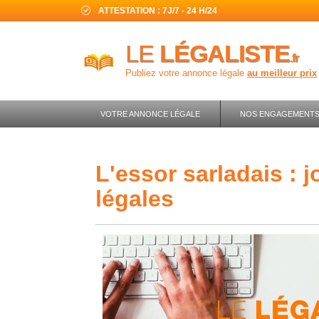
ATTESTATION : 7J/7 - 24 H/24
LE
LÉGALISTE
.fr
Publiez votre annonce légale
au meilleur prix
VOTRE ANNONCE LÉGALE
NOS ENGAGEMENT
l'essor sarladais : journal d'annonces
légales