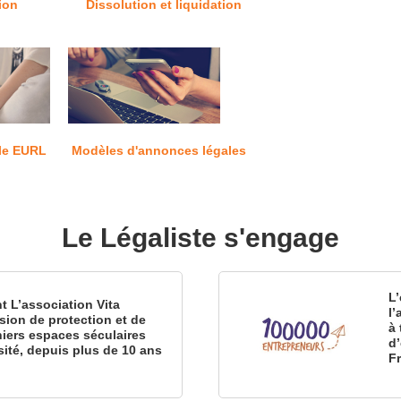
ion
Dissolution et liquidation
le EURL
Modèles d'annonces légales
Le Légaliste s'engage
L’
nt L’association Vita
l
sion de protection et de
à 
iers espaces séculaires
d
sité, depuis plus de 10 ans
F