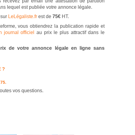
 recevez par email une attestation de parution
ans lequel est publiée votre annonce légale.
 sur
LeLégaliste.fr
est de
75€
HT.
teforme, vous obtiendrez la publication rapide et
journal officiel
au prix le plus attractif dans le
 prix de votre annonce légale en ligne sans
 ?
 75.
outes vos questions.