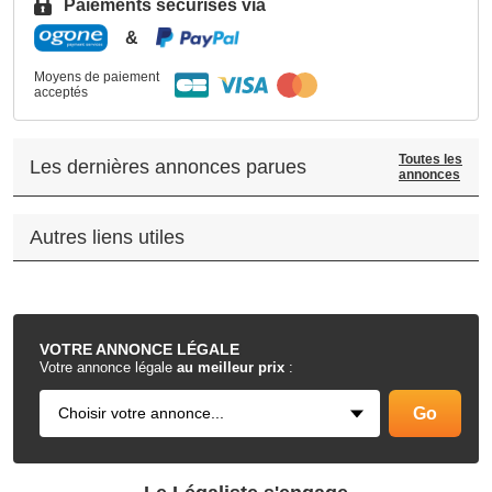
Paiements sécurisés via
&
Moyens de paiement
acceptés
Toutes les
Les dernières annonces parues
annonces
Autres liens utiles
.
VOTRE
ANNONCE LÉGALE
Votre annonce légale
au meilleur prix
: