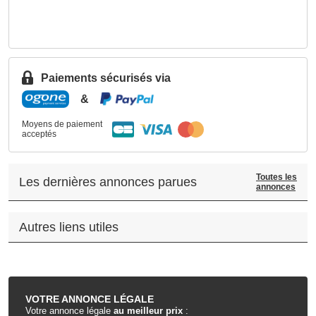
Paiements sécurisés via
&
Moyens de paiement
acceptés
Toutes les
Les dernières annonces parues
annonces
Autres liens utiles
.
VOTRE
ANNONCE LÉGALE
Votre annonce légale
au meilleur prix
: