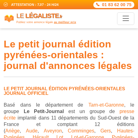
01 83 62 00 75
ATTESTATION : 7J/7 - 24 H/24
LE
LÉGALISTE
.fr
Publiez votre annonce légale
au meilleur prix
le petit journal édition
pyrénées-orientales :
journal d'annonces légales
LE PETIT JOURNAL ÉDITION PYRÉNÉES-ORIENTALES
JOURNAL OFFICIEL
Basé dans le département de
Tarn-et-Garonne
, le
groupe
Le Petit-Journal
est un groupe de
presse
écrite
implanté dans 11 départements du Sud-Ouest de la
France et comptant 12 éditions
(
Ariège
,
Aude
,
Aveyron
,
Comminges
,
Gers
,
Hautes-
Pyrénées
,
Hérault
,
Lot
,
Lot-et-Garonne
,
Pyrénées-