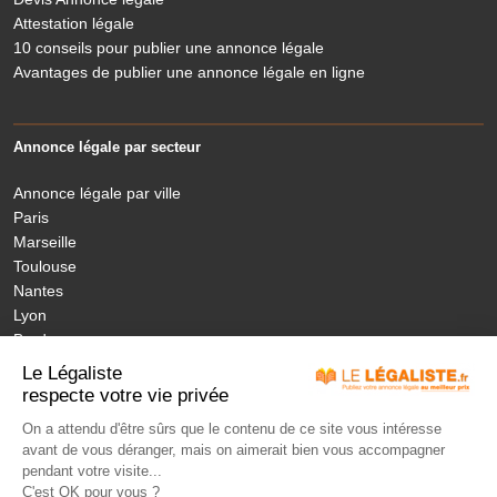
Attestation légale
10 conseils pour publier une annonce légale
Avantages de publier une annonce légale en ligne
Annonce légale par secteur
Annonce légale par ville
Paris
Marseille
Toulouse
Nantes
Lyon
Bordeaux
Nice
Le Légaliste
Annonces légales nouvelles régions
respecte votre vie privée
On a attendu d'être sûrs que le contenu de ce site vous intéresse
avant de vous déranger, mais on aimerait bien vous accompagner
MON ANNONCE LEGALE
LÉGISLATION
ANNONCES PUBLIÉES
pendant votre visite...
JOURNAUX HABILITÉS
NOS ENGAGEMENTS
TARIFS
FAQ
C'est OK pour vous ?
CONTACT
LEXIQUE