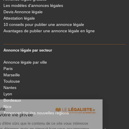
Les modèles d'annonces légales
Devis Annonce légale
Attestation légale
10 conseils pour publier une annonce légale
Avantages de publier une annonce légale en ligne
Annonce légale par secteur
Annonce légale par ville
Paris
Marseille
Toulouse
Nantes
Lyon
Bordeaux
Nice
Le Légaliste
Annonces légales nouvelles régions
respecte votre vie privée
On a attendu d'être sûrs que le contenu de ce site vous intéresse
avant de vous déranger, mais on aimerait bien vous accompagner