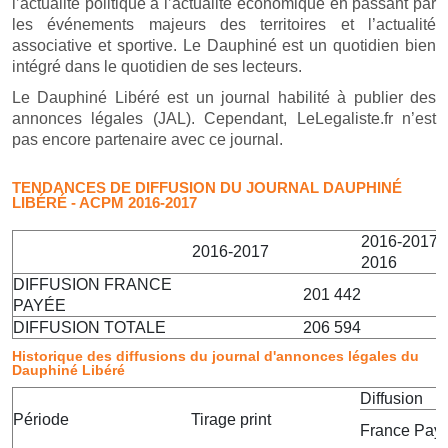
l’actualité politique à l’actualité économique en passant par
les événements majeurs des territoires et l’actualité
associative et sportive. Le Dauphiné est un quotidien bien
intégré dans le quotidien de ses lecteurs.
Le Dauphiné Libéré est un journal habilité à publier des
annonces légales (JAL). Cependant, LeLegaliste.fr n’est
pas encore partenaire avec ce journal.
TENDANCES DE DIFFUSION DU JOURNAL DAUPHINÉ
LIBÉRÉ - ACPM 2016-2017
2016-2017 v
2016-2017
2016
DIFFUSION FRANCE
201 442
PAYÉE
DIFFUSION TOTALE
206 594
Historique des diffusions du journal d'annonces légales du
Dauphiné Libéré
Diffusion
Période
Tirage print
France Pay