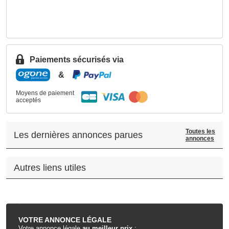
Paiements sécurisés via
&
Moyens de paiement
acceptés
Toutes les
Les dernières annonces parues
annonces
Autres liens utiles
.
VOTRE
ANNONCE LÉGALE
Votre annonce légale
au meilleur prix
: