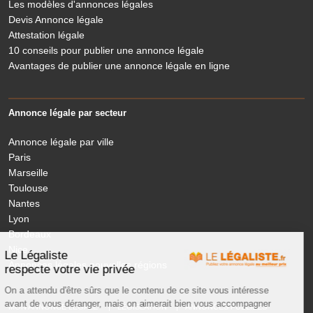
Les modèles d'annonces légales
Devis Annonce légale
Attestation légale
10 conseils pour publier une annonce légale
Avantages de publier une annonce légale en ligne
Annonce légale par secteur
Annonce légale par ville
Paris
Marseille
Toulouse
Nantes
Lyon
Bordeaux
Nice
Le Légaliste
Annonces légales nouvelles régions
respecte votre vie privée
On a attendu d'être sûrs que le contenu de ce site vous intéresse
avant de vous déranger, mais on aimerait bien vous accompagner
MON ANNONCE LEGALE
LÉGISLATION
ANNONCES PUBLIÉES