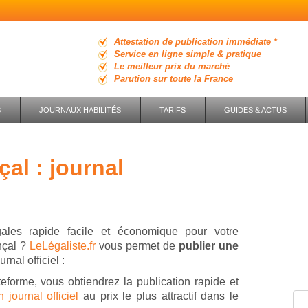
Attestation de publication immédiate *
Service en ligne simple & pratique
Le meilleur prix du marché
Parution sur toute la France
S
JOURNAUX HABILITÉS
TARIFS
GUIDES & ACTUS
ales rapide facile et économique pour votre
nçal ?
LeLégaliste.fr
vous permet de
publier une
rnal officiel :
teforme, vous obtiendrez la publication rapide et
journal officiel
au prix le plus attractif dans le