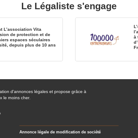
Le Légaliste s'engage
L’
nt L’association Vita
l
sion de protection et de
à 
iers espaces séculaires
d
sité, depuis plus de 10 ans
F
cation d'annonces légales et propose grâce à
x le moins cher.
s
Annonce légale de modification de société