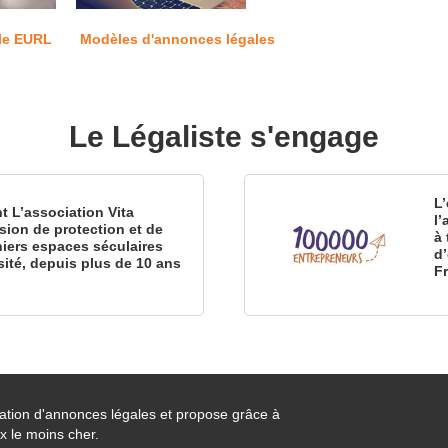
le EURL
Modèles d'annonces légales
Le Légaliste s'engage
L’
nt L’association Vita
l
sion de protection et de
à 
iers espaces séculaires
d
sité, depuis plus de 10 ans
F
cation d'annonces légales et propose grâce à
x le moins cher.