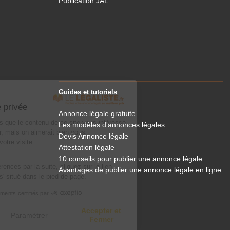
Publication JAL
Guides et tutoriels
Le Légaliste
respecte votre vie privée
Annonce légale gratuite
On a attendu d'être sûrs que le contenu de ce site vous intéresse
Les modèles d'annonces légales
avant de vous déranger, mais on aimerait bien vous
Devis Annonce légale
accompagner pendant votre visite...
Attestation légale
C'est OK pour vous ?
10 conseils pour publier une annonce légale
Pour modifier vos préférences par la suite, cliquez sur le lien
Avantages de publier une annonce légale en ligne
'Préférences de cookies' situé dans le pied de page.
Consentements certifiés par
Accepter et
Non merci
Paramétrer
Fermer