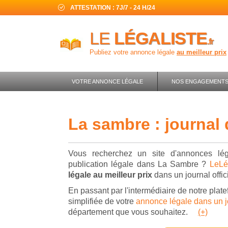
ATTESTATION : 7J/7 - 24 H/24
LE
LÉGALISTE
.fr
Publiez votre annonce légale
au meilleur prix
VOTRE ANNONCE LÉGALE
NOS ENGAGEMENT
la sambre : journal
Vous recherchez un site d'annonces lég
publication légale dans La Sambre ?
LeLég
légale au meilleur prix
dans un journal offici
En passant par l'intermédiaire de notre plate
simplifiée de votre
annonce légale dans un jo
département que vous souhaitez.
(+)