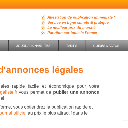
Attestation de publication immédiate *
Service en ligne simple & pratique
Le meilleur prix du marché
Parution sur toute la France
S
JOURNAUX HABILITÉS
TARIFS
GUIDES & ACTUS
 d'annonces légales
ales rapide facile et économique pour votre
aliste.fr
vous permet de
publier une annonce
el :
forme, vous obtiendrez la publication rapide et
urnal officiel
au prix le plus attractif dans le