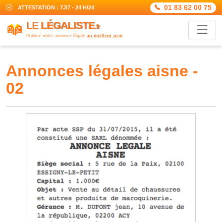
01 83 62 00 75
ATTESTATION : 7J/7 - 24 H/24
LE
LÉGALISTE
.fr
Publiez votre annonce légale
au meilleur prix
annonces légales aisne -
02