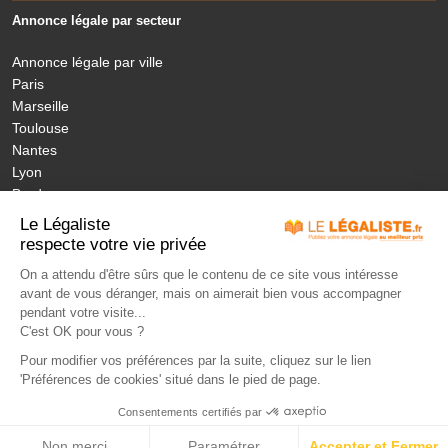
Annonce légale par secteur
Annonce légale par ville
Paris
Marseille
Toulouse
Nantes
Lyon
Bordeaux
Nice
Le Légaliste
Annonces légales nouvelles régions
respecte votre vie privée
On a attendu d'être sûrs que le contenu de ce site vous intéresse
avant de vous déranger, mais on aimerait bien vous accompagner
MON ANNONCE LEGALE
LÉGISLATION
ANNONCES PUBLIÉES
pendant votre visite...
JOURNAUX HABILITÉS
NOS ENGAGEMENTS
TARIFS
FAQ
C'est OK pour vous ?
CONTACT
LEXIQUE
Pour modifier vos préférences par la suite, cliquez sur le lien
'Préférences de cookies' situé dans le pied de page.
Paiement sécurisé - Solution BNP
Consentements certifiés par
LeLegaliste.fr
CGV
Mentions légales
S’identifier
Non merci
Paramétrer
Accepter et Fermer