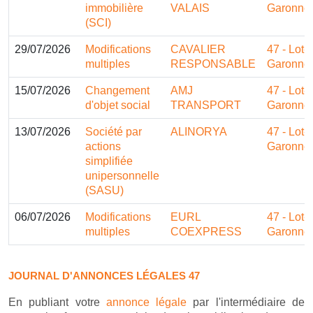
immobilière
VALAIS
Garonne
(SCI)
29/07/2026
Modifications
CAVALIER
47 - Lot-e
multiples
RESPONSABLE
Garonne
15/07/2026
Changement
AMJ
47 - Lot-e
d'objet social
TRANSPORT
Garonne
13/07/2026
Société par
ALINORYA
47 - Lot-e
actions
Garonne
simplifiée
unipersonnelle
(SASU)
06/07/2026
Modifications
EURL
47 - Lot-e
multiples
COEXPRESS
Garonne
JOURNAL D'ANNONCES LÉGALES 47
En publiant votre
annonce légale
par l'intermédiaire de