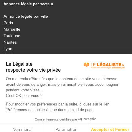
Annonce légale par secteur
Annonce légale par ville
Paris
Marseille
Toulouse
Nantes
Lyon
Bordeaux
Nice
Le Légaliste
Annonces légales nouvelles régions
respecte votre vie privée
On a attendu d'être sûrs que le contenu de ce site vous intéresse
avant de vous déranger, mais on aimerait bien vous accompagner
MON ANNONCE LEGALE
LÉGISLATION
ANNONCES PUBLIÉES
pendant votre visite...
JOURNAUX HABILITÉS
NOS ENGAGEMENTS
TARIFS
FAQ
C'est OK pour vous ?
CONTACT
LEXIQUE
Pour modifier vos préférences par la suite, cliquez sur le lien
'Préférences de cookies' situé dans le pied de page.
Paiement sécurisé - Solution BNP
Consentements certifiés par
LeLegaliste.fr
CGV
Mentions légales
S’identifier
Non merci
Paramétrer
Accepter et Fermer