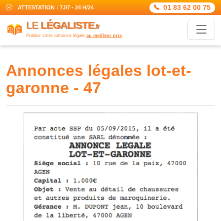
01 83 62 00 75
ATTESTATION : 7J/7 - 24 H/24
LE
LÉGALISTE
.fr
Publiez votre annonce légale
au meilleur prix
annonces légales lot-et-
garonne - 47