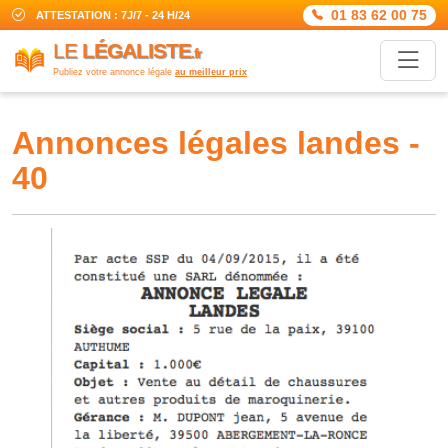
01 83 62 00 75
ATTESTATION : 7J/7 - 24 H/24
LE
LÉGALISTE
.fr
Publiez votre annonce légale
au meilleur prix
annonces légales landes -
40