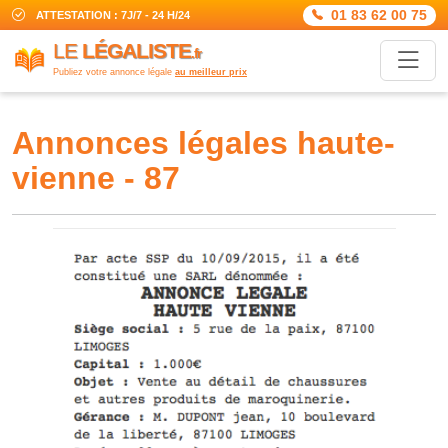
01 83 62 00 75
ATTESTATION : 7J/7 - 24 H/24
LE
LÉGALISTE
.fr
Publiez votre annonce légale
au meilleur prix
annonces légales haute-
vienne - 87