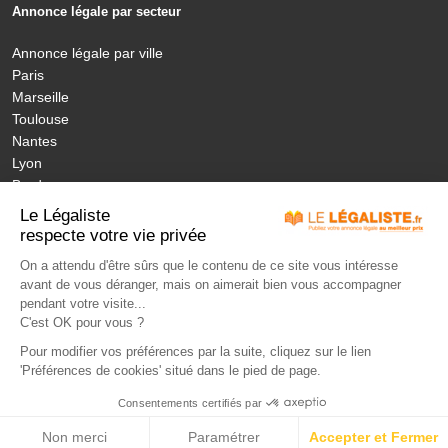
Annonce légale par secteur
Annonce légale par ville
Paris
Marseille
Toulouse
Nantes
Lyon
Bordeaux
Nice
Le Légaliste
Annonces légales nouvelles régions
respecte votre vie privée
On a attendu d'être sûrs que le contenu de ce site vous intéresse
avant de vous déranger, mais on aimerait bien vous accompagner
MON ANNONCE LEGALE
LÉGISLATION
ANNONCES PUBLIÉES
pendant votre visite...
JOURNAUX HABILITÉS
NOS ENGAGEMENTS
TARIFS
FAQ
C'est OK pour vous ?
CONTACT
LEXIQUE
Pour modifier vos préférences par la suite, cliquez sur le lien
'Préférences de cookies' situé dans le pied de page.
Paiement sécurisé - Solution BNP
Consentements certifiés par
LeLegaliste.fr
CGV
Mentions légales
S’identifier
Non merci
Paramétrer
Accepter et Fermer