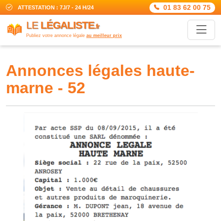
01 83 62 00 75
ATTESTATION : 7J/7 - 24 H/24
LE
LÉGALISTE
.fr
Publiez votre annonce légale
au meilleur prix
annonces légales haute-
marne - 52