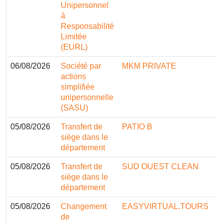
Unipersonnel
G
à
Responsabilité
Limitée
(EURL)
06/08/2026
Société par
MKM PRIVATE
3
actions
G
simplifiée
unipersonnelle
(SASU)
05/08/2026
Transfert de
PATIO B
3
siège dans le
G
département
05/08/2026
Transfert de
SUD OUEST CLEAN
3
siège dans le
G
département
05/08/2026
Changement
EASYVIRTUAL.TOURS
3
de
G