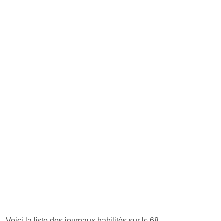
Voici la liste des journaux habilités sur le 68