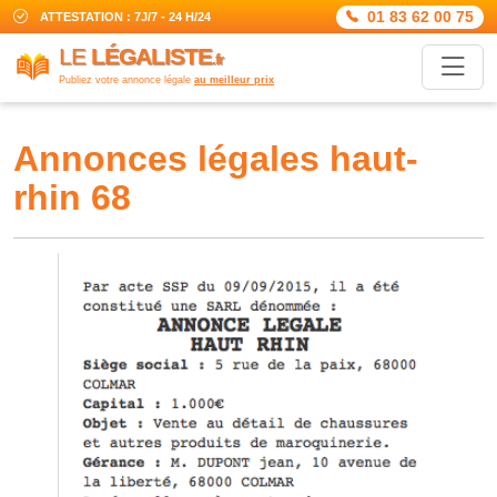
01 83 62 00 75
ATTESTATION : 7J/7 - 24 H/24
LE
LÉGALISTE
.fr
Publiez votre annonce légale
au meilleur prix
annonces légales haut-
rhin 68