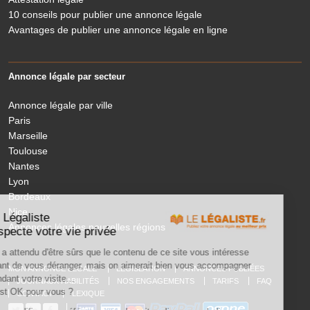
10 conseils pour publier une annonce légale
Avantages de publier une annonce légale en ligne
Annonce légale par secteur
Annonce légale par ville
Paris
Marseille
Toulouse
Nantes
Lyon
Bordeaux
Nice
Le Légaliste
Annonces légales nouvelles régions
respecte votre vie privée
On a attendu d'être sûrs que le contenu de ce site vous intéresse
avant de vous déranger, mais on aimerait bien vous accompagner
MON ANNONCE LEGALE
LÉGISLATION
ANNONCES PUBLIÉES
pendant votre visite...
JOURNAUX HABILITÉS
NOS ENGAGEMENTS
TARIFS
FAQ
C'est OK pour vous ?
CONTACT
LEXIQUE