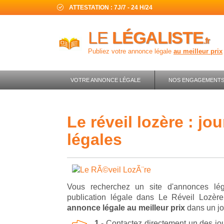
ATTESTATION : 7J/7 - 24 H/24
LE
LÉGALISTE
.fr
Publiez votre annonce légale
au meilleur prix
VOTRE ANNONCE LÉGALE
NOS ENGAGEMENT
le réveil lozère : journal d'annonces
légales
Vous recherchez un site d'annonces lég
publication légale dans Le Réveil Lozè
annonce légale au meilleur prix
dans un jou
1
- Contactez directement un des jou