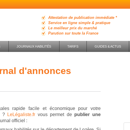
Attestation de publication immédiate *
Service en ligne simple & pratique
Le meilleur prix du marché
Parution sur toute la France
S
JOURNAUX HABILITÉS
TARIFS
GUIDES & ACTUS
ales rapide facile et économique pour votre
re ?
LeLégaliste.fr
vous permet de
publier une
rnal officiel :
rnaux habilités sur le département de Lozère. Si