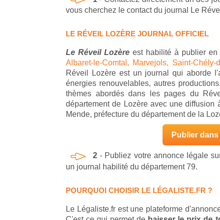
vous cherchez le contact du journal Le Réve
LE RÉVEIL LOZÈRE JOURNAL OFFICIEL
Le Réveil Lozère
est habilité à publier 
Albaret-le-Comtal,
Marvejols,
Saint-Chély-
Réveil Lozère est un journal qui aborde l'ag
énergies renouvelables, autres productions
thèmes abordés dans les pages du Réveil
département de Lozère avec une diffusion à
Mende, préfecture du département de la Loz
Publier dans 
2
- Publiez votre annonce légale s
un journal habilité du département 79.
POURQUOI CHOISIR LE LÉGALISTE.FR ?
Le Légaliste.fr est une plateforme d'annonce
C'est ce qui permet de
baisser le prix de