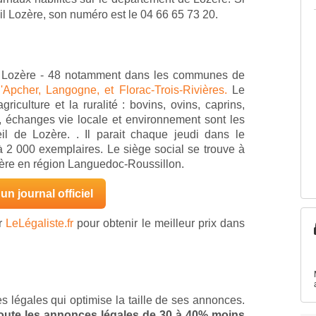
il Lozère, son numéro est le 04 66 65 73 20.
en Lozère - 48 notamment dans les communes de
d'Apcher,
Langogne, et
Florac-Trois-Rivières.
Le
riculture et la ruralité : bovins, ovins, caprins,
, échanges vie locale et environnement sont les
 de Lozère. . Il parait chaque jeudi dans le
 2 000 exemplaires. Le siège social se trouve à
ère en région Languedoc-Roussillon.
un journal officiel
ur
LeLégaliste.fr
pour obtenir le meilleur prix dans
s légales qui optimise la taille de ses annonces.
 toute les annonces légales de 30 à 40% moins