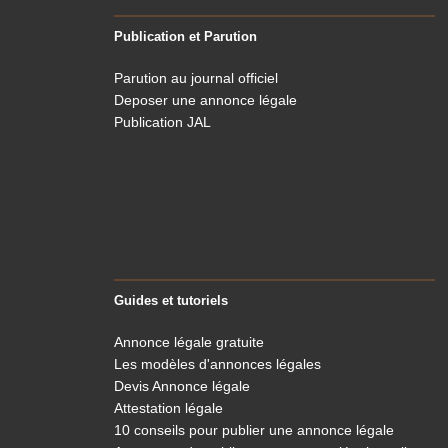
Publication et Parution
Parution au journal officiel
Deposer une annonce légale
Publication JAL
Guides et tutoriels
Le Légaliste
respecte votre vie privée
Annonce légale gratuite
On a attendu d'être sûrs que le contenu de ce site vous intéresse
Les modèles d'annonces légales
avant de vous déranger, mais on aimerait bien vous
Devis Annonce légale
accompagner pendant votre visite...
Attestation légale
C'est OK pour vous ?
10 conseils pour publier une annonce légale
Pour modifier vos préférences par la suite, cliquez sur le lien