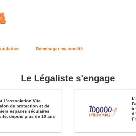
iquidation
Déménager ma société
Le Légaliste s'engage
L’
nt L’association Vita
l
sion de protection et de
à 
iers espaces séculaires
d
sité, depuis plus de 10 ans
F