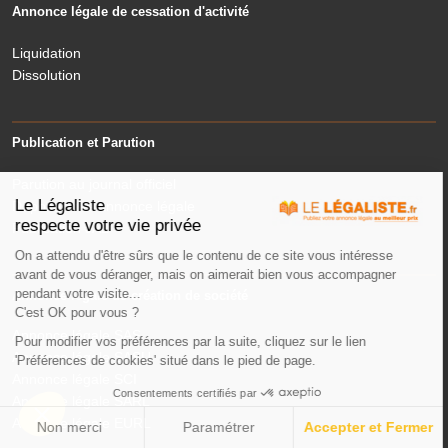
Annonce légale de cessation d'activité
Liquidation
Dissolution
Publication et Parution
Parution au journal officiel
Le Légaliste
Deposer une annonce légale
respecte votre vie privée
Publication JAL
On a attendu d'être sûrs que le contenu de ce site vous intéresse
avant de vous déranger, mais on aimerait bien vous accompagner
pendant votre visite...
Annonce légale de création de société
C'est OK pour vous ?
Annonce légale SAS
Pour modifier vos préférences par la suite, cliquez sur le lien
Annonce légale SASU
'Préférences de cookies' situé dans le pied de page.
Annonce légale SCI
Consentements certifiés par
Annonce légale SARL
Annonce légale EURL
Non merci
Paramétrer
Accepter et Fermer