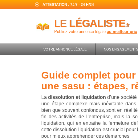
ATTESTATION : 7J/7 - 24 H/24
LE
LÉGALISTE
.fr
Publiez votre annonce légale
au meilleur prix
VOTRE ANNONCE LÉGALE
NOS ENGAGEMENT
guide complet pour dissoudre et liquider
une sasu : étapes, r
La
dissolution et liquidation
d’une société 
une étape complexe mais inévitable dans l
bien que souvent confondus, sont en réalité 
fin des activités de l’entreprise, mais la s
liquidation, qui en entraîne la fermeture dé
cette dissolution-liquidation est crucial pour 
pour mieux appréhender ces démarches.