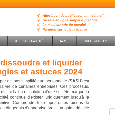
Attestation de publication immédiate *
Service en ligne simple & pratique
Le meilleur prix du marché
Parution sur toute la France
S
JOURNAUX HABILITÉS
TARIFS
GUIDES & ACTUS
ègles et astuces 2024
par actions simplifiée unipersonnelle (
SASU
) est
a vie de certaines entreprises. Ces processus,
distincts. La dissolution d'une société marque la
ociété continue d'exister juridiquement jusqu'à la
finitive. Comprendre les étapes et les raisons de
les dirigeants d’entreprise. Voici un guide détaillé