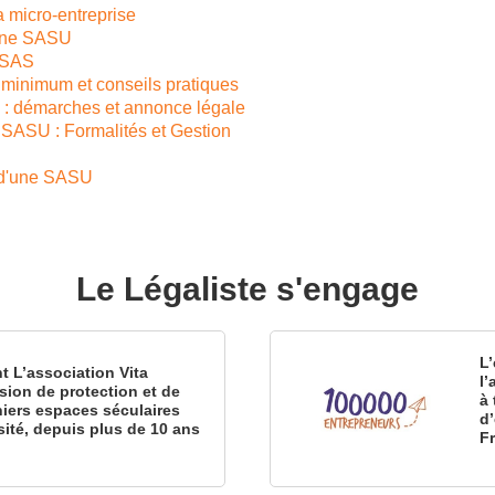
a micro-entreprise
 une SASU
a SAS
 minimum et conseils pratiques
U : démarches et annonce légale
 SASU : Formalités et Gestion
e d'une SASU
Le Légaliste s'engage
L’
nt L’association Vita
l
sion de protection et de
à 
iers espaces séculaires
d
sité, depuis plus de 10 ans
F