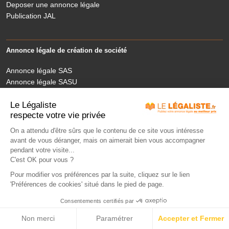
Deposer une annonce légale
Publication JAL
Annonce légale de création de société
Annonce légale SAS
Annonce légale SASU
Annonce légale SCI
Annonce légale SARL
Le Légaliste
respecte votre vie privée
Annonce légale EURL
On a attendu d'être sûrs que le contenu de ce site vous intéresse
avant de vous déranger, mais on aimerait bien vous accompagner
Questions fréquentes
pendant votre visite...
C'est OK pour vous ?
Qui sommes-nous ?
Pour modifier vos préférences par la suite, cliquez sur le lien
Toutes les questions
'Préférences de cookies' situé dans le pied de page.
How to publish a legale notice ?
Consentements certifiés par
Comment rédiger une annonce légale ?
Comment valider une annonce au greffe ?
Non merci
Paramétrer
Accepter et Fermer
Comment rectifier une annonce légale ?