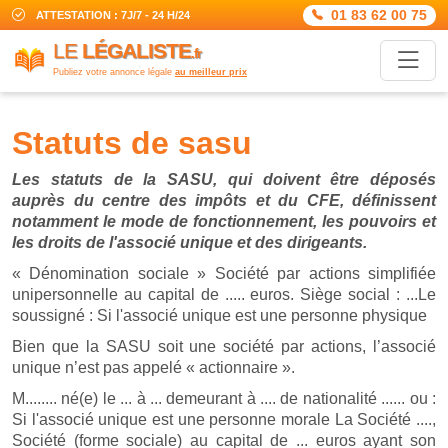
01 83 62 00 75
ATTESTATION : 7J/7 - 24 H/24
LE
LÉGALISTE
.fr
Publiez votre annonce légale
au meilleur prix
statuts de sasu
Les statuts de la SASU, qui doivent être déposés
auprès du centre des impôts et du CFE, définissent
notamment le mode de fonctionnement, les pouvoirs et
les droits de l'associé unique et des dirigeants.
« Dénomination sociale » Société par actions simplifiée
unipersonnelle au capital de ..... euros. Siège social : ...Le
soussigné : Si l'associé unique est une personne physique
Bien que la SASU soit une société par actions, l’associé
unique n’est pas appelé « actionnaire ».
M........ né(e) le ... à ... demeurant à .... de nationalité ...... ou :
Si l'associé unique est une personne morale La Société ....,
Société (forme sociale) au capital de ... euros ayant son