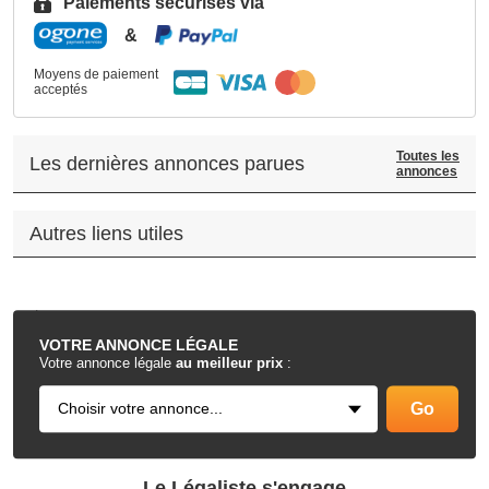
Paiements sécurisés via
&
Moyens de paiement
acceptés
Toutes les
Les dernières annonces parues
annonces
Autres liens utiles
.
VOTRE
ANNONCE LÉGALE
Votre annonce légale
au meilleur prix
:
Le Légaliste s'engage