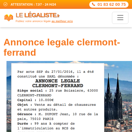
01 83 62 00 75
ATTESTATION : 7J/7 - 24 H/24
LE
LÉGALISTE
.fr
Publiez votre annonce légale
au meilleur prix
annonce legale clermont-
ferrand