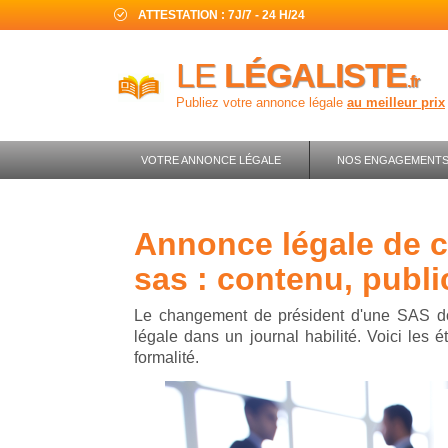
ATTESTATION : 7J/7 - 24 H/24
LE
LÉGALISTE
.fr
Publiez votre annonce légale
au meilleur prix
VOTRE ANNONCE LÉGALE
NOS ENGAGEMENT
annonce légale de changement de gérant
sas : contenu, public
Le changement de président d'une SAS doit
légale dans un journal habilité. Voici les é
formalité.