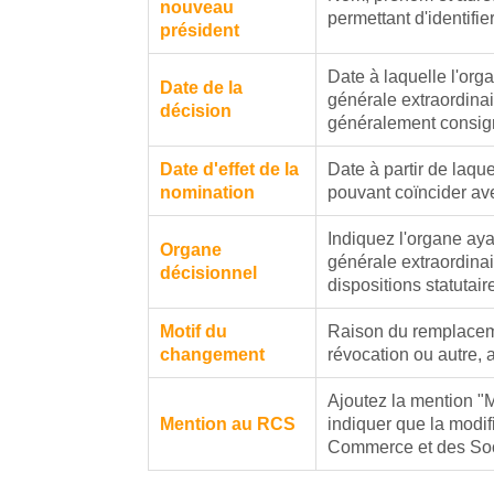
nouveau
permettant d'identifie
président
Date à laquelle l'or
Date de la
générale extraordina
décision
généralement consig
Date d'effet de la
Date à partir de laqu
nomination
pouvant coïncider ave
Indiquez l'organe aya
Organe
générale extraordinai
décisionnel
dispositions statutair
Motif du
Raison du remplaceme
changement
révocation ou autre, 
Ajoutez la mention "M
Mention au RCS
indiquer que la modif
Commerce et des Soc