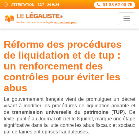
01 83 62 00 75
ATTESTATION : 7J/7 - 24 H/24
LE
LÉGALISTE
.fr
Publiez votre annonce légale
au meilleur prix
réforme des procédures
de liquidation et de tup :
un renforcement des
contrôles pour éviter les
abus
Le gouvernement français vient de promulguer un décret
visant à modifier les procédures de liquidation amiable et
de
transmission universelle du patrimoine
(
TUP
). Ce
texte, publié au Journal officiel le 8 juillet, marque une étape
significative dans la lutte contre les abus fiscaux et sociaux
par certaines entreprises frauduleuses.