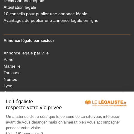
Devis Annonce légale
Attestation légale
10 conseils pour publier une annonce légale
Avantages de publier une annonce légale en ligne
Annonce légale par secteur
Annonce légale par ville
Paris
Marseille
Toulouse
Nantes
Lyon
Bordeaux
Nice
Le Légaliste
Annonces légales nouvelles régions
respecte votre vie privée
On a attendu d'être sûrs que le contenu de ce site vous intéresse
avant de vous déranger, mais on aimerait bien vous accompagner
MON ANNONCE LEGALE
LÉGISLATION
ANNONCES PUBLIÉES
pendant votre visite...
JOURNAUX HABILITÉS
NOS ENGAGEMENTS
TARIFS
FAQ
C'est OK pour vous ?