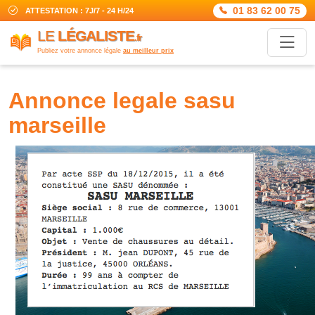
01 83 62 00 75
ATTESTATION : 7J/7 - 24 H/24
LE
LÉGALISTE
.fr
Publiez votre annonce légale
au meilleur prix
annonce legale sasu
marseille