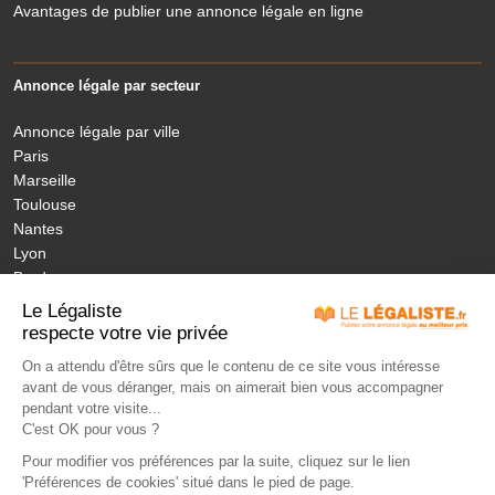
Avantages de publier une annonce légale en ligne
Annonce légale par secteur
Annonce légale par ville
Paris
Marseille
Toulouse
Nantes
Lyon
Bordeaux
Nice
Le Légaliste
Annonces légales nouvelles régions
respecte votre vie privée
On a attendu d'être sûrs que le contenu de ce site vous intéresse
avant de vous déranger, mais on aimerait bien vous accompagner
MON ANNONCE LEGALE
LÉGISLATION
ANNONCES PUBLIÉES
pendant votre visite...
JOURNAUX HABILITÉS
NOS ENGAGEMENTS
TARIFS
FAQ
C'est OK pour vous ?
CONTACT
LEXIQUE
Pour modifier vos préférences par la suite, cliquez sur le lien
'Préférences de cookies' situé dans le pied de page.