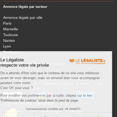
Annonce légale par secteur
Annonce légale par ville
Paris
Marseille
Toulouse
Nantes
Lyon
Bordeaux
Nice
Le Légaliste
Annonces légales nouvelles régions
respecte votre vie privée
On a attendu d'être sûrs que le contenu de ce site vous intéresse
avant de vous déranger, mais on aimerait bien vous accompagner
MON ANNONCE LEGALE
LÉGISLATION
ANNONCES PUBLIÉES
pendant votre visite...
JOURNAUX HABILITÉS
NOS ENGAGEMENTS
TARIFS
FAQ
C'est OK pour vous ?
CONTACT
LEXIQUE
Pour modifier vos préférences par la suite, cliquez sur le lien
'Préférences de cookies' situé dans le pied de page.
Paiement sécurisé - Solution BNP
Consentements certifiés par
LeLegaliste.fr
CGV
Mentions légales
S’identifier