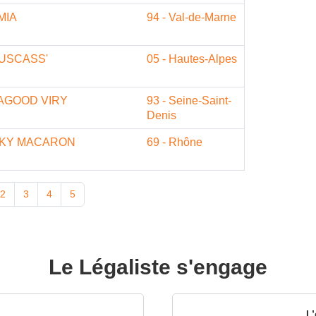
MIA
94 - Val-de-Marne
USCASS'
05 - Hautes-Alpes
AGOOD VIRY
93 - Seine-Saint-
Denis
KY MACARON
69 - Rhône
2
3
4
5
Le Légaliste s'engage
L’