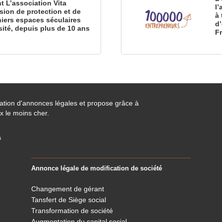
nt L’association Vita
l
sion de protection et de
à 
iers espaces séculaires
d
sité, depuis plus de 10 ans
F
cation d'annonces légales et propose grâce à
x le moins cher.
s
Annonce légale de modification de société
Changement de gérant
Tansfert de Siège social
Transformation de société
Augmentation du capital social