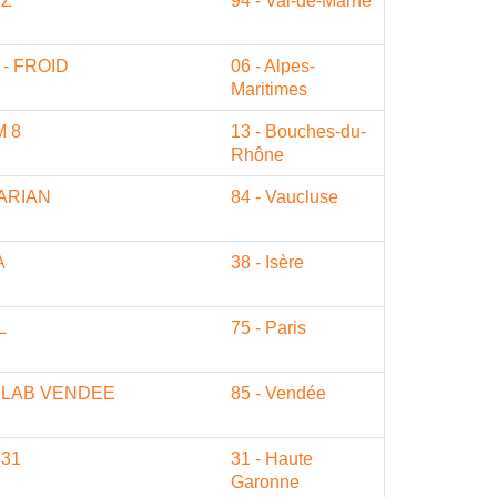
IZ
94 - Val-de-Marne
 - FROID
06 - Alpes-
Maritimes
M 8
13 - Bouches-du-
Rhône
ARIAN
84 - Vaucluse
A
38 - Isère
L
75 - Paris
ILAB VENDEE
85 - Vendée
31
31 - Haute
Garonne