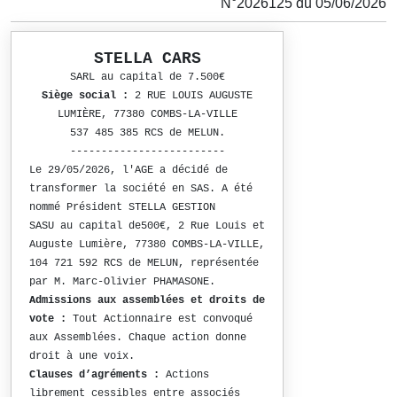
N°2026125 du 05/06/2026
STELLA CARS
SARL au capital de 7.500€
Siège social :
2 RUE LOUIS AUGUSTE
LUMIÈRE, 77380 COMBS-LA-VILLE
537 485 385 RCS de MELUN.
-------------------------
Le 29/05/2026, l'AGE a décidé de
transformer la société en SAS. A été
nommé Président STELLA GESTION
SASU au capital de500€, 2 Rue Louis et
Auguste Lumière, 77380 COMBS-LA-VILLE,
104 721 592 RCS de MELUN, représentée
par M. Marc-Olivier PHAMASONE.
Admissions aux assemblées et droits de
vote :
Tout Actionnaire est convoqué
aux Assemblées. Chaque action donne
droit à une voix.
Clauses d’agréments :
Actions
librement cessibles entre associés