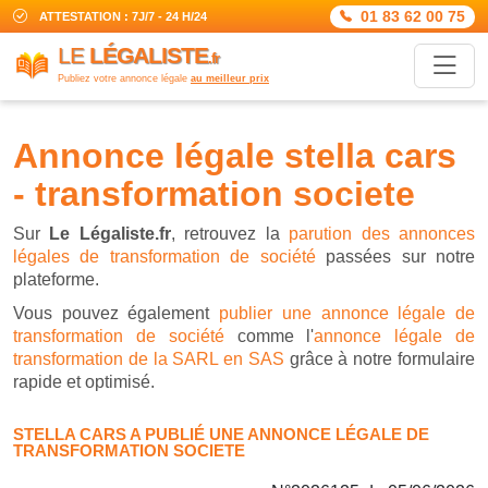
01 83 62 00 75
ATTESTATION : 7J/7 - 24 H/24
LE
LÉGALISTE
.fr
Publiez votre annonce légale
au meilleur prix
annonce légale stella cars
- transformation societe
Sur
Le Légaliste.fr
, retrouvez la
parution des annonces
légales de transformation de société
passées sur notre
plateforme.
Vous pouvez également
publier une annonce légale de
transformation de société
comme l'
annonce légale de
transformation de la SARL en SAS
grâce à notre formulaire
rapide et optimisé.
STELLA CARS A PUBLIÉ UNE ANNONCE LÉGALE DE
TRANSFORMATION SOCIETE