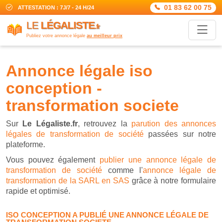
01 83 62 00 75
ATTESTATION : 7J/7 - 24 H/24
LE
LÉGALISTE
.fr
Publiez votre annonce légale
au meilleur prix
annonce légale iso
conception -
transformation societe
Sur
Le Légaliste.fr
, retrouvez la
parution des annonces
légales de transformation de société
passées sur notre
plateforme.
Vous pouvez également
publier une annonce légale de
transformation de société
comme l'
annonce légale de
transformation de la SARL en SAS
grâce à notre formulaire
rapide et optimisé.
ISO CONCEPTION A PUBLIÉ UNE ANNONCE LÉGALE DE