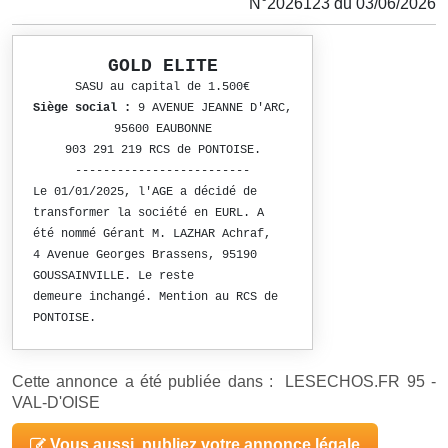
N°2026123 du 03/06/2026
GOLD ELITE
SASU au capital de 1.500€
Siège social :
9 AVENUE JEANNE D'ARC,
95600 EAUBONNE
903 291 219 RCS de PONTOISE.
-------------------------
Le 01/01/2025, l'AGE a décidé de
transformer la société en EURL. A
été nommé Gérant M. LAZHAR Achraf,
4 Avenue Georges Brassens, 95190
GOUSSAINVILLE. Le reste
demeure inchangé. Mention au RCS de
PONTOISE.
Cette annonce a été publiée dans : LESECHOS.FR 95 -
VAL-D'OISE
Vous aussi, publiez votre annonce légale