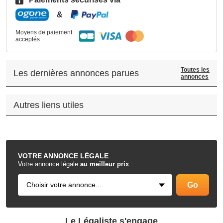
&
Moyens de paiement
acceptés
Toutes les
Les dernières annonces parues
annonces
Autres liens utiles
.
VOTRE
ANNONCE LÉGALE
Votre annonce légale
au meilleur prix
:
Le Légaliste s'engage