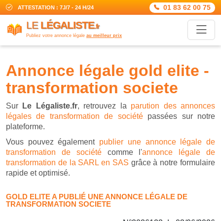
01 83 62 00 75
ATTESTATION : 7J/7 - 24 H/24
LE
LÉGALISTE
.fr
Publiez votre annonce légale
au meilleur prix
annonce légale gold elite -
transformation societe
Sur
Le Légaliste.fr
, retrouvez la
parution des annonces
légales de transformation de société
passées sur notre
plateforme.
Vous pouvez également
publier une annonce légale de
transformation de société
comme l'
annonce légale de
transformation de la SARL en SAS
grâce à notre formulaire
rapide et optimisé.
GOLD ELITE A PUBLIÉ UNE ANNONCE LÉGALE DE
TRANSFORMATION SOCIETE