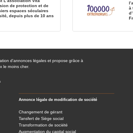
nt L’association Vita
l
sion de protection et de
à 
iers espaces séculaires
d
sité, depuis plus de 10 ans
F
cation d'annonces légales et propose grâce à
x le moins cher.
s
Annonce légale de modification de société
Changement de gérant
Tansfert de Siège social
Transformation de société
Augmentation du capital social