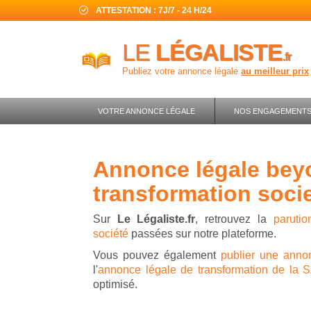
ATTESTATION : 7J/7 - 24 H/24
LE
LÉGALISTE
.fr
Publiez votre annonce légale
au meilleur prix
VOTRE ANNONCE LÉGALE
NOS ENGAGEMENT
annonce légale beyond words -
transformation soci
Sur
Le Légaliste.fr
, retrouvez la
paruti
société
passées sur notre plateforme.
Vous pouvez également
publier une annon
l'
annonce légale de transformation de la
optimisé.