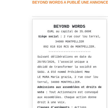
BEYOND WORDS A PUBLIÉ UNE ANNONCE
BEYOND WORDS
EURL au capital de 35.000€
Siège social :
2 rue cour lou terral,
34080 MONTPELLIER
892 818 816 RCS de MONTPELLIER.
-------------------------
Suivant délibérations en date du
20/05/2026, l’associé unique a
décidé de transformer la société en
SASU. A été nommé Président Mme
LE MURA Maria grazia, 2 rue cour lou
terral, 34080 MONTPELLIER.
Admissions aux assemblées et droits de
vote :
Tout Actionnaire est convoqué
aux Assemblées. Chaque action donne
droit à une voix.
Clauses d’agréments :
Actions